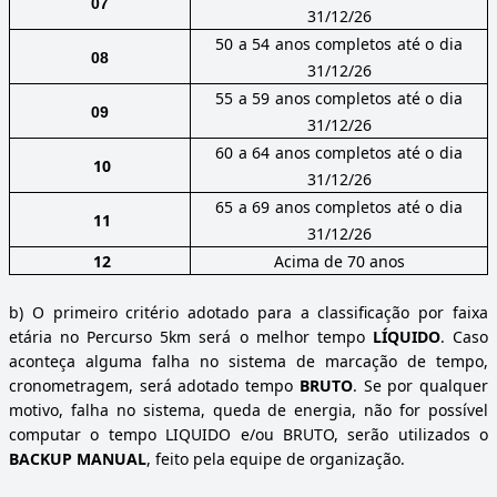
07
31/12/26
50
a
54
anos
completos
até
o
dia
08
31/12/26
55
a
59
anos
completos
até
o
dia
09
31/12/26
60
a
64
anos
completos
até
o
dia
10
31/12/26
65
a
69
anos
completos
até
o
dia
11
31/12/26
12
Acima de 70 anos
b)
O primeiro critério adotado para a classificação por faixa
etária no Percurso 5km será o melhor tempo
LÍQUIDO
. Caso
aconteça alguma falha no sistema de marcação de tempo,
cronometragem, será adotado tempo
BRUTO
. Se por qualquer
motivo, falha no sistema, queda de energia, não for possível
computar o tempo LIQUIDO e/ou BRUTO, serão utilizados o
BACKUP MANUAL
, feito pela equipe de organização.