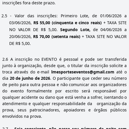
inscrições fora deste prazo.
2.5
- Valor das inscrições: Primeiro Lote, de 01/06/2026 a
03/06/2026,
R$ 55,00 (cinquenta e cinco reais)
+ TAXA SITE
NO VALOR DE R$ 5,00.
Segundo Lote,
de 04/06/2026 a
20/06/2026,
R$ 70,00 (setenta reais)
+ TAXA SITE NO VALOR
DE R$ 5,00.
2.6
A inscrição no EVENTO é pessoal e pode ser transferida
junto à organização, desde que, o titular da inscrição solicite a
troca através do e-mail
lmesporteseventos
@gmail.com
até o
dia
20 de junho de 2026
. O participante que ceder seu número
de peito para outra pessoa e não comunicar aos organizadores
do evento formalmente por escrito será responsável por
qualquer acidente ou dano que está venha a sofrer, isentando o
atendimento e qualquer responsabilidade da organização da
prova, seus patrocinadores, apoiadores e órgãos públicos
envolvidos na prova.
2.7
–
Seja consciente, não passe seu número de peito sem