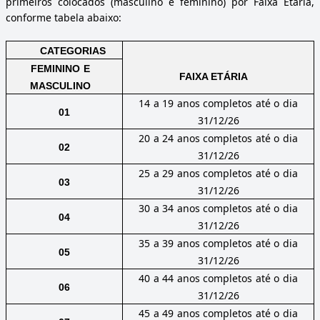
primeiros colocados (masculino e feminino) por Faixa Etária,
conforme tabela abaixo:
CATEGORIAS
FEMININO
E
FAIXA ETÁRIA
MASCULINO
14
a
19
anos
completos
até
o
dia
01
31/12/26
20
a
24
anos
completos
até
o
dia
02
31/12/26
25
a
29
anos
completos
até
o
dia
03
31/12/26
30
a
34
anos
completos
até
o
dia
04
31/12/26
35
a
39
anos
completos
até
o
dia
05
31/12/26
40
a
44
anos
completos
até
o
dia
06
31/12/26
45
a
49
anos
completos
até
o
dia