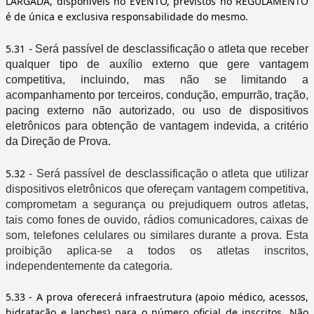
LARGADA, disponíveis no EVENTO, previstos no REGULAMENTO
é de única e exclusiva responsabilidade do mesmo.
5.31
- Será passível de desclassificação o atleta que receber
qualquer tipo de auxílio externo que gere vantagem
competitiva, incluindo, mas não se limitando a
acompanhamento por terceiros, condução, empurrão, tração,
pacing externo não autorizado, ou uso de dispositivos
eletrônicos para obtenção de vantagem indevida, a critério
da Direção de Prova.
5.32
- Será passível de desclassificação o atleta que utilizar
dispositivos eletrônicos que ofereçam vantagem competitiva,
comprometam a segurança ou prejudiquem outros atletas,
tais como fones de ouvido, rádios comunicadores, caixas de
som, telefones celulares ou similares durante a prova. Esta
proibição aplica-se a todos os atletas inscritos,
independentemente da categoria.
5.33
- A prova oferecerá infraestrutura (apoio médico, acessos,
hidratação e lanches) para o número oficial de inscritos. Não