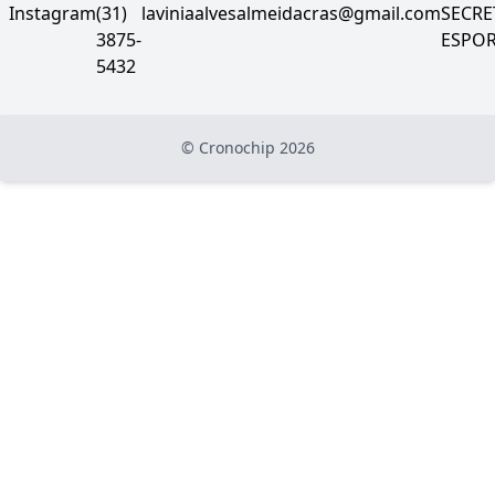
Instagram
(31)
laviniaalvesalmeidacras@gmail.com
SECRE
3875-
ESPO
5432
© Cronochip
2026