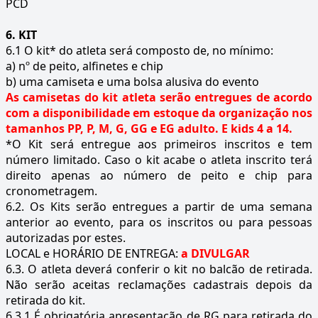
PCD
6. KIT
6.1 O kit* do atleta será composto de, no mínimo:
a) nº de peito, alfinetes e chip
b) uma camiseta e uma bolsa alusiva do evento
As camisetas do kit atleta serão entregues de acordo
com a disponibilidade em estoque da organização nos
tamanhos PP, P, M, G, GG e EG adulto. E kids 4 a 14.
*O Kit será entregue aos primeiros inscritos e tem
número limitado. Caso o kit acabe o atleta inscrito terá
direito apenas ao número de peito e chip para
cronometragem.
6.2. Os Kits serão entregues a partir de uma semana
anterior ao evento, para os inscritos ou para pessoas
autorizadas por estes.
LOCAL e HORÁRIO DE ENTREGA:
a DIVULGAR
6.3. O atleta deverá conferir o kit no balcão de retirada.
Não serão aceitas reclamações cadastrais depois da
retirada do kit.
6.3.1 É obrigatória apresentação de RG para retirada do